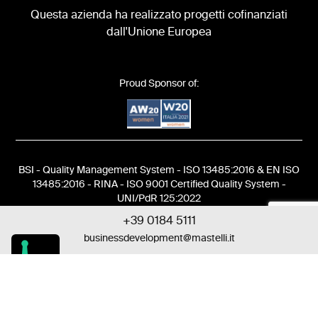
Questa azienda ha realizzato progetti cofinanziati
dall'Unione Europea
Proud Sponsor of:
BSI - Quality Management System - ISO 13485:2016 & EN ISO
13485:2016 - RINA - ISO 9001 Certified Quality System -
UNI/PdR 125:2022
©
mastelli.com
- IT 00069630085 - C.C.I.A.A. IM n°26304 -
+39 0184 5111
Cap. Soc. 338.171,04 interamente versato
businessdevelopment@mastelli.it